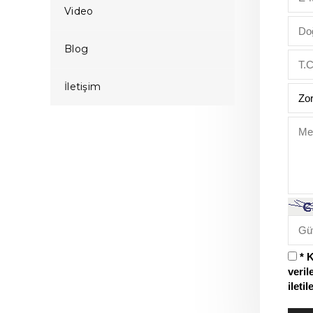
Video
Blog
İletişim
* 
veril
ileti