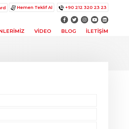
Hemen Teklif Al
+90 212 320 23 23
ard
NLERİMİZ
VİDEO
BLOG
İLETİŞİM