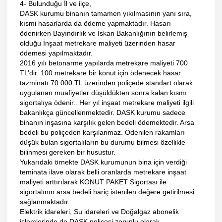
4- Bulunduğu İl ve ilçe,
DASK kurumu binanın tamamen yıkılmasının yanı sıra,
kısmi hasarlarda da ödeme yapmaktadır. Hasarı
ödenirken Bayındırlık ve İskan Bakanlığının belirlemiş
olduğu İnşaat metrekare maliyeti üzerinden hasar
ödemesi yapılmaktadır.
2016 yılı betonarme yapılarda metrekare maliyeti 700
TL’dir. 100 metrekare bir konut için ödenecek hasar
tazminatı 70.000 TL üzerinden poliçede standart olarak
uygulanan muafiyetler düşüldükten sonra kalan kısmı
sigortalıya ödenir.. Her yıl inşaat metrekare maliyeti ilgili
bakanlıkça güncellenmektedir. DASK kurumu sadece
binanın inşasına karşılık gelen bedeli ödemektedir. Arsa
bedeli bu poliçeden karşılanmaz. Ödenilen rakamları
düşük bulan sigortalıların bu durumu bilmesi özellikle
bilinmesi gereken bir husustur.
Yukarıdaki örnekte DASK kurumunun bina için verdiği
teminata ilave olarak belli oranlarda metrekare inşaat
maliyeti arttırılarak KONUT PAKET Sigortası ile
sigortalının arsa bedeli hariç istenilen değere getirilmesi
sağlanmaktadır.
Elektrik idareleri, Su idareleri ve Doğalgaz abonelik
işlemlerinde de DASK poliçesi zorunlu olarak