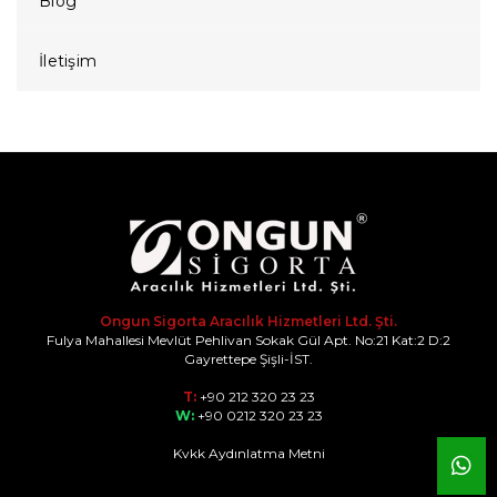
Blog
İletişim
Ongun Sigorta Aracılık Hizmetleri Ltd. Şti.
Fulya Mahallesi Mevlüt Pehlivan Sokak Gül Apt. No:21 Kat:2 D:2
Gayrettepe Şişli-İST.
T:
+90 212 320 23 23
W:
+90 0212 320 23 23
Kvkk Aydınlatma Metni