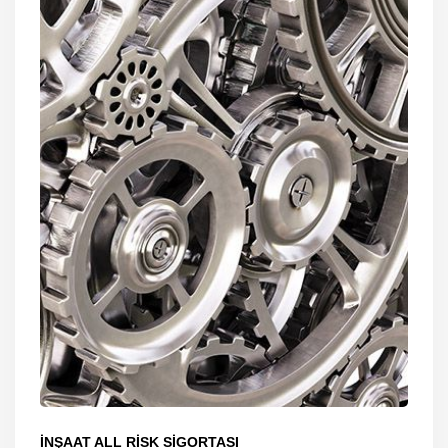
İNŞAAT ALL RİSK SİGORTASI