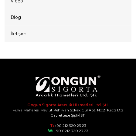
Video
Blog
İletişim
Ongun Sigorta Aracılık Hizmetleri Ltd. Şti.
Fulya Mahallesi Mevlüt Pehlivan Sokak Gül Apt. No:21 Kat:2 D:2
Gayrettepe Şişli-İST.
T:
+90 212 320 23 23
W:
+90 0212 320 23 23