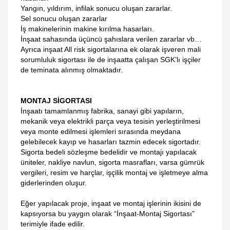
Yangın, yıldırım, infilak sonucu oluşan zararlar.
Sel sonucu oluşan zararlar
İş makinelerinin makine kırılma hasarları.
İnşaat sahasında üçüncü şahıslara verilen zararlar vb…
Ayrıca inşaat All risk sigortalarına ek olarak işveren mali
sorumluluk sigortası ile de inşaatta çalışan SGK’lı işçiler
de teminata alınmış olmaktadır.
MONTAJ SİGORTASI
İnşaatı tamamlanmış fabrika, sanayi gibi yapıların,
mekanik veya elektrikli parça veya tesisin yerleştirilmesi
veya monte edilmesi işlemleri sırasında meydana
gelebilecek kayıp ve hasarları tazmin edecek sigortadır.
Sigorta bedeli sözleşme bedelidir ve montajı yapılacak
üniteler, nakliye navlun, sigorta masrafları, varsa gümrük
vergileri, resim ve harçlar, işçilik montaj ve işletmeye alma
giderlerinden oluşur.
Eğer yapılacak proje, inşaat ve montaj işlerinin ikisini de
kapsıyorsa bu yaygın olarak “İnşaat-Montaj Sigortası”
terimiyle ifade edilir.