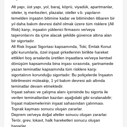
Alt yapı, üst yapı, yol, baraj, köprü, viyadük, apartmanlar,
siteler, iş merkezleri, plazalar, oteller v.b. yapıların
temelden inşaatın bitimine kadar ve bitiminden itibaren bir
yıl daha bakım devresi dahil olmak üzere tüm risklere (All
Risk) karşı, inşaatın yüklenici firmasını ve/veya
taşeronlarını da içine alacak şekilde güvence altına alan
bir sigortadır.
All Risk İnşaat Sigortası kapsamında, Toki, Emlak Konut
gibi kurumlarla, özel inşaat şirketlerinin birlikte hareket
ettikleri boş arsalarda üretilen inşaatlara ve/veya kentsel
dönüşüm kapsamında bina inşası sırasında, şartnamede
yazan teminatlar kapsamında tüm risklere karşı
sigortalının korunduğu sigortadır. Bu poliçelerde İnşaatın
bitirilmesini müteakip, 1 yıl bakım devresi adı altında
teminatlar devam etmektedir.
İnşaat sahası ve çalışma alanı içerisinde bu sigorta ile
verilen teminatlardan bazıları aşağıdaki gibi sıralanabilir;
İnşaat malzemelerinin inşaat sahasından çalınması.
Toprak kayması sonucu oluşan zararlar.
Deprem ve/veya doğal afetler sonucu oluşan zararlar.
Terör, grev, lokavt, halk hareketleri sonucu oluşan
hasarlar.