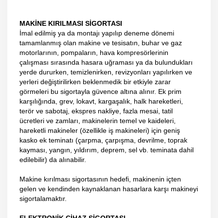
MAKİNE KIRILMASI SİGORTASI
İmal edilmiş ya da montajı yapılıp deneme dönemi
tamamlanmış olan makine ve tesisatın, buhar ve gaz
motorlarının, pompaların, hava kompresörlerinin
çalışması sırasında hasara uğraması ya da bulundukları
yerde dururken, temizlenirken, revizyonları yapılırken ve
yerleri değiştirilirken beklenmedik bir etkiyle zarar
görmeleri bu sigortayla güvence altına alınır. Ek prim
karşılığında, grev, lokavt, kargaşalık, halk hareketleri,
terör ve sabotaj, ekspres nakliye, fazla mesai, tatil
ücretleri ve zamları, makinelerin temel ve kaideleri,
hareketli makineler (özellikle iş makineleri) için geniş
kasko ek teminatı (çarpma, çarpışma, devrilme, toprak
kayması, yangın, yıldırım, deprem, sel vb. teminata dahil
edilebilir) da alınabilir.
Makine kırılması sigortasının hedefi, makinenin içten
gelen ve kendinden kaynaklanan hasarlara karşı makineyi
sigortalamaktır.
ELEKTRONİK CİHAZ SİGORTASI