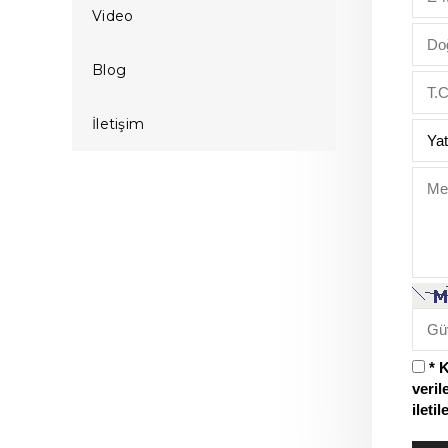
Video
Blog
İletişim
* 
veril
ileti