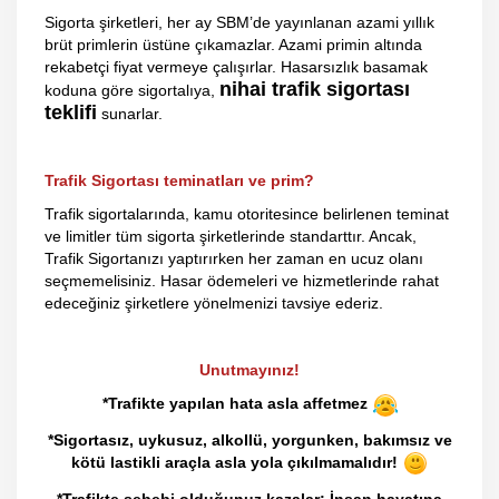
Sigorta şirketleri, her ay SBM’de yayınlanan azami yıllık
brüt primlerin üstüne çıkamazlar. Azami primin altında
rekabetçi fiyat vermeye çalışırlar. Hasarsızlık basamak
nihai trafik sigortası
koduna göre sigortalıya,
teklifi
sunarlar.
Trafik Sigortası teminatları ve prim?
Trafik sigortalarında, kamu otoritesince belirlenen teminat
ve limitler tüm sigorta şirketlerinde standarttır. Ancak,
Trafik Sigortanızı yaptırırken her zaman en ucuz olanı
seçmemelisiniz. Hasar ödemeleri ve hizmetlerinde rahat
edeceğiniz şirketlere yönelmenizi tavsiye ederiz.
Unutmayınız!
*Trafikte yapılan hata asla affetmez
*Sigortasız, uykusuz, alkollü, yorgunken, bakımsız ve
kötü lastikli araçla asla yola çıkılmamalıdır!
*Trafikte sebebi olduğunuz kazalar; İnsan hayatına