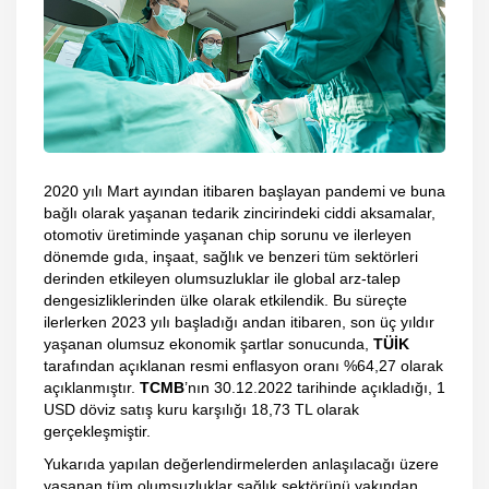
2020 yılı Mart ayından itibaren başlayan pandemi ve buna
bağlı olarak yaşanan tedarik zincirindeki ciddi aksamalar,
otomotiv üretiminde yaşanan chip sorunu ve ilerleyen
dönemde gıda, inşaat, sağlık ve benzeri tüm sektörleri
derinden etkileyen olumsuzluklar ile global arz-talep
dengesizliklerinden ülke olarak etkilendik. Bu süreçte
ilerlerken 2023 yılı başladığı andan itibaren, son üç yıldır
yaşanan olumsuz ekonomik şartlar sonucunda,
TÜİK
tarafından açıklanan resmi enflasyon oranı %64,27 olarak
açıklanmıştır.
TCMB
’nın 30.12.2022 tarihinde açıkladığı, 1
USD döviz satış kuru karşılığı 18,73 TL olarak
gerçekleşmiştir.
Yukarıda yapılan değerlendirmelerden anlaşılacağı üzere
yaşanan tüm olumsuzluklar sağlık sektörünü yakından