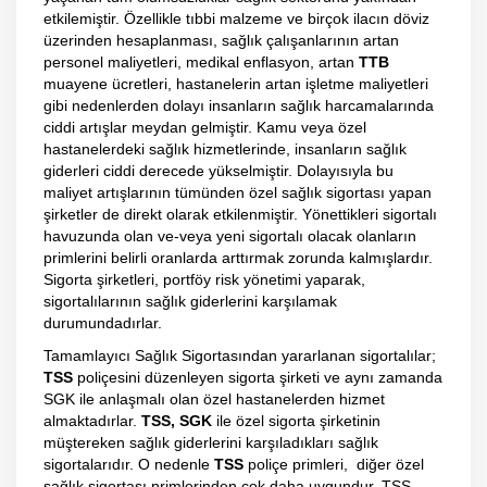
etkilemiştir. Özellikle tıbbi malzeme ve birçok ilacın döviz
üzerinden hesaplanması, sağlık çalışanlarının artan
personel maliyetleri, medikal enflasyon, artan
TTB
muayene ücretleri, hastanelerin artan işletme maliyetleri
gibi nedenlerden dolayı insanların sağlık harcamalarında
ciddi artışlar meydan gelmiştir. Kamu veya özel
hastanelerdeki sağlık hizmetlerinde, insanların sağlık
giderleri ciddi derecede yükselmiştir. Dolayısıyla bu
maliyet artışlarının tümünden özel sağlık sigortası yapan
şirketler de direkt olarak etkilenmiştir. Yönettikleri sigortalı
havuzunda olan ve-veya yeni sigortalı olacak olanların
primlerini belirli oranlarda arttırmak zorunda kalmışlardır.
Sigorta şirketleri, portföy risk yönetimi yaparak,
sigortalılarının sağlık giderlerini karşılamak
durumundadırlar.
Tamamlayıcı Sağlık Sigortasından yararlanan sigortalılar;
TSS
poliçesini düzenleyen sigorta şirketi ve aynı zamanda
SGK ile anlaşmalı olan özel hastanelerden hizmet
almaktadırlar.
TSS, SGK
ile özel sigorta şirketinin
müştereken sağlık giderlerini karşıladıkları sağlık
sigortalarıdır. O nedenle
TSS
poliçe primleri, diğer özel
sağlık sigortası primlerinden çok daha uygundur. TSS