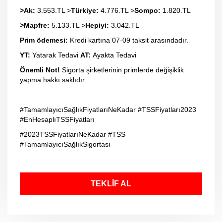
>Ak:
3.553.TL >
Türkiye:
4.776.TL >
Sompo:
1.820.TL
>Mapfre:
5.133.TL >
Hepiyi:
3.042.TL
Prim ödemesi:
Kredi kartına 07-09 taksit arasındadır.
YT:
Yatarak Tedavi
AT:
Ayakta Tedavi
Önemli Not!
Sigorta şirketlerinin primlerde değişiklik
yapma hakkı saklıdır.
#TamamlayıcıSağlıkFiyatlarıNeKadar #TSSFiyatları2023
#EnHesaplıTSSFiyatları
#2023TSSFiyatlarıNeKadar #TSS
#TamamlayıcıSağlıkSigortası
TEKLİF AL