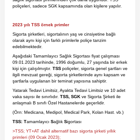
poliçeleri, sadece SGK kapsamında olan kişilere yapılır.
2023 yılı TSS örnek primler
Sigorta şirketleri, sigortalının yaş ve cinsiyetine bağlı
olarak aynı kişi için farklı primlerle poliçe tanzim
edebilmektedir.
Aşağıdaki Tamamlayıcı Sağlık Sigortası fiyat çalışması
09.01.2023 tarihinde, 1996 doğumlu, 27 yaşında bir erkek
kişi için çalışılmıştır.
TSS
poliçeler, sigorta genel şartları ve
ilgili mevzuat gereği, sigorta şirketlerinde aynı kapsam ve
şartlarla uygulanan bir teminat yapısına sahiptir.
Yatarak Tedavi Limitsiz, Ayakta Tedavi Limitsiz ve 10 adet
vaka sayısı ile sınırlıdır.
TSS, SGK
ve Sigorta Şirketi ile
anlaşmalı B sınıfı Özel Hastanelerde geçerlidir.
(Örn: Medicana, Medipol, Medical Park, Kolan Hast. vb.)
TSS: T
amamlayıcı
S
ağlık
S
igortası
>TSS; YT+AT dahil alternatif bazı sigorta şirketi yıllık
primleri (09 Ocak 2023);