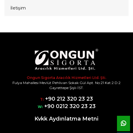
İletişim
Ongun Sigorta Aracılık Hizmetleri Ltd. Şti.
Fulya Mahallesi Mevlüt Pehlivan Sokak Gül Apt. No:21 Kat:2 D:2
Gayrettepe Şişli-İST.
+90 212 320 23 23
T:
+90 0212 320 23 23
W:
Kvkk Aydınlatma Metni