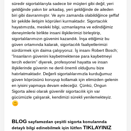
süredir sigortalılarıyla sadece bir müşteri gibi değil, yeri
geldiğinde yakın bir arkadaş, yeri geldiğinde de aileden
biri gibi davranmıştır. Ve aynı zamanda olabildiğince şeffaf
bir şekilde iletişim köprüleri kurmaktadır. Sigortacılık
hayatımızda, mesleki bilgi, uzmanlaşma ve edindiğimiz
deneyimlerle birlikte insani ilişkilerimizi birleştirip,
sigortalılarımızın güvenini kazandık. İnşa ettiğimiz bu
güven ortamında kalarak, sigortacılık faaliyetlerimizi
sürdürmek için daima çalışıyoruz. İş insanı Robert Bosch;
“İnsanların güvenini kaybetmektense para kaybetmeyi
tercih ederim” diyerek, profesyonel hayatta ve insan
ilişkilerinde güvenin ne denli önemli olduğunu bize
hatırlatmaktadır. Değerli sigortalılarımızla kurduğumuz
güven köprüsünü koruyup kollamak için elimizden gelenin
en iyisini yapmaya devam edeceğiz. Çünkü, Ongun
Sigorta ailesi olarak güvenilir sigortacılık için var
gücümüzle çalışarak, kendimizi sürekli yenilemekteyiz.
BLOG
sayfamızdan çeşitli sigorta konularında
TIKLAYINIZ
detaylı bilgi edinebilmek için lütfen