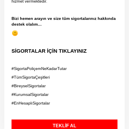
hizmet vermektedir.
Bizi hemen arayın ve size tüm sigortalarınız hakkında
destek olalım…
SİGORTALAR İÇİN TIKLAYINIZ
#SigortaPoliçemNeKadarTutar
#TümSigortaÇeşitleri
#BireyselSigortalar
#KurumsalSigortalar
#EnHesaplıSigortalar
TEKLİF AL