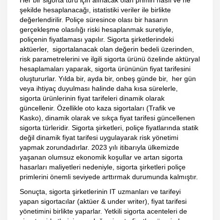
şekilde hesaplanacağı, istatistiki veriler ile birlikte
değerlendirilir. Poliçe süresince olası bir hasarın
gerçekleşme olasılığı riski hesaplanmak suretiyle,
poliçenin fiyatlaması yapılır. Sigorta şirketlerindeki
aktüerler, sigortalanacak olan değerin bedeli üzerinden,
risk parametrelerini ve ilgili sigorta ürünü özelinde aktüryal
hesaplamaları yaparak, sigorta ürününün fiyat tarifesini
oluştururlar. Yılda bir, ayda bir, onbeş günde bir, her gün
veya ihtiyaç duyulması halinde daha kısa sürelerle,
sigorta ürünlerinin fiyat tarifeleri dinamik olarak
güncellenir. Özellikle oto kaza sigortaları (Trafik ve
Kasko), dinamik olarak ve sıkça fiyat tarifesi güncellenen
sigorta türleridir. Sigorta şirketleri, poliçe fiyatlarında statik
değil dinamik fiyat tarifesi uygulayarak risk yönetimi
yapmak zorundadırlar. 2023 yılı itibarıyla ülkemizde
yaşanan olumsuz ekonomik koşullar ve artan sigorta
hasarları maliyetleri nedeniyle, sigorta şirketleri poliçe
primlerini önemli seviyede arttırmak durumunda kalmıştır.
Sonuçta, sigorta şirketlerinin IT uzmanları ve tarifeyi
yapan sigortacılar (aktüer & under writer), fiyat tarifesi
yönetimini birlikte yaparlar. Yetkili sigorta acenteleri de