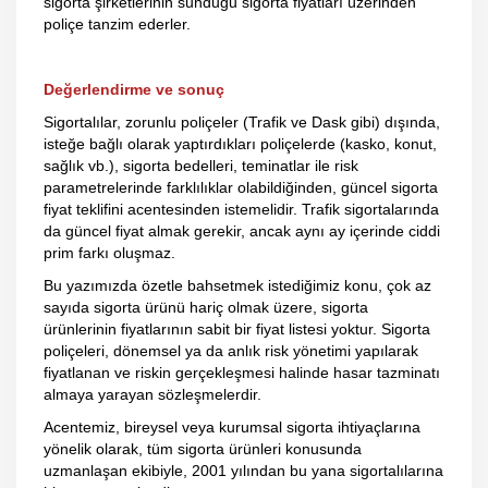
sigorta şirketlerinin sunduğu sigorta fiyatları üzerinden
poliçe tanzim ederler.
Değerlendirme ve sonuç
Sigortalılar, zorunlu poliçeler (Trafik ve Dask gibi) dışında,
isteğe bağlı olarak yaptırdıkları poliçelerde (kasko, konut,
sağlık vb.), sigorta bedelleri, teminatlar ile risk
parametrelerinde farklılıklar olabildiğinden, güncel sigorta
fiyat teklifini acentesinden istemelidir. Trafik sigortalarında
da güncel fiyat almak gerekir, ancak aynı ay içerinde ciddi
prim farkı oluşmaz.
Bu yazımızda özetle bahsetmek istediğimiz konu, çok az
sayıda sigorta ürünü hariç olmak üzere, sigorta
ürünlerinin fiyatlarının sabit bir fiyat listesi yoktur. Sigorta
poliçeleri, dönemsel ya da anlık risk yönetimi yapılarak
fiyatlanan ve riskin gerçekleşmesi halinde hasar tazminatı
almaya yarayan sözleşmelerdir.
Acentemiz, bireysel veya kurumsal sigorta ihtiyaçlarına
yönelik olarak, tüm sigorta ürünleri konusunda
uzmanlaşan ekibiyle, 2001 yılından bu yana sigortalılarına