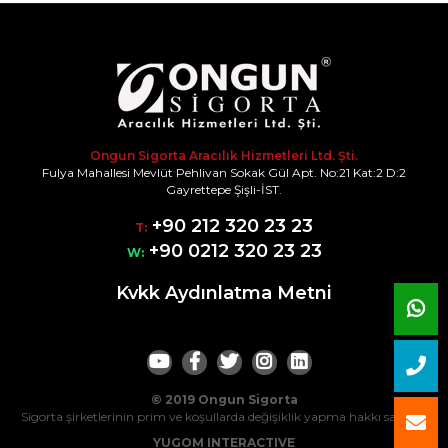
Ongun Sigorta Aracılık Hizmetleri Ltd. Şti.
Fulya Mahallesi Mevlüt Pehlivan Sokak Gül Apt. No:21 Kat:2 D:2
Gayrettepe Şişli-İST.
+90 212 320 23 23
T:
+90 0212 320 23 23
W:
Kvkk Aydınlatma Metni
© 2019 Ongun Sigorta
Sigorta şirketlerinin prim ve koşullarda değişiklik yapma hakkı saklıdır.
YUGOM INTERACTIVE