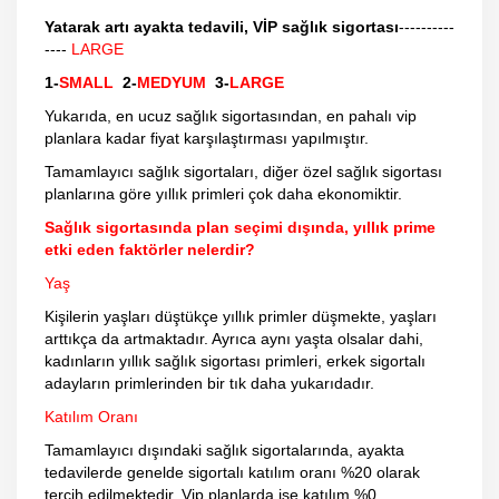
Yatarak artı ayakta tedavili, VİP sağlık sigortası
----------
----
LARGE
1-
SMALL
2-
MEDYUM
3-
LARGE
Yukarıda, en ucuz sağlık sigortasından, en pahalı vip
planlara kadar fiyat karşılaştırması yapılmıştır.
Tamamlayıcı sağlık sigortaları, diğer özel sağlık sigortası
planlarına göre yıllık primleri çok daha ekonomiktir.
Sağlık sigortasında plan seçimi dışında, yıllık prime
etki eden faktörler nelerdir?
Yaş
Kişilerin yaşları düştükçe yıllık primler düşmekte, yaşları
arttıkça da artmaktadır. Ayrıca aynı yaşta olsalar dahi,
kadınların yıllık sağlık sigortası primleri, erkek sigortalı
adayların primlerinden bir tık daha yukarıdadır.
Katılım Oranı
Tamamlayıcı dışındaki sağlık sigortalarında, ayakta
tedavilerde genelde sigortalı katılım oranı %20 olarak
tercih edilmektedir. Vip planlarda ise katılım %0