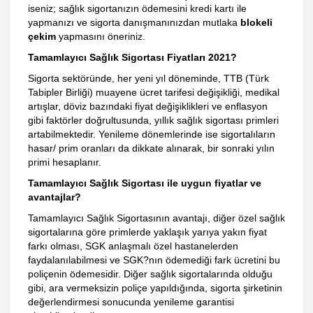
iseniz; sağlık sigortanızın ödemesini kredi kartı ile
yapmanızı ve sigorta danışmanınızdan mutlaka
blokeli
çekim
yapmasını öneriniz.
Tamamlayıcı Sağlık Sigortası Fiyatları 2021?
Sigorta sektöründe, her yeni yıl döneminde, TTB (Türk
Tabipler Birliği) muayene ücret tarifesi değişikliği, medikal
artışlar, döviz bazındaki fiyat değişiklikleri ve enflasyon
gibi faktörler doğrultusunda, yıllık sağlık sigortası primleri
artabilmektedir. Yenileme dönemlerinde ise sigortalıların
hasar/ prim oranları da dikkate alınarak, bir sonraki yılın
primi hesaplanır.
Tamamlayıcı Sağlık Sigortası ile uygun fiyatlar ve
avantajlar?
Tamamlayıcı Sağlık Sigortasının avantajı, diğer özel sağlık
sigortalarına göre primlerde yaklaşık yarıya yakın fiyat
farkı olması, SGK anlaşmalı özel hastanelerden
faydalanılabilmesi ve SGK?nın ödemediği fark ücretini bu
poliçenin ödemesidir. Diğer sağlık sigortalarında olduğu
gibi, ara vermeksizin poliçe yapıldığında, sigorta şirketinin
değerlendirmesi sonucunda yenileme garantisi