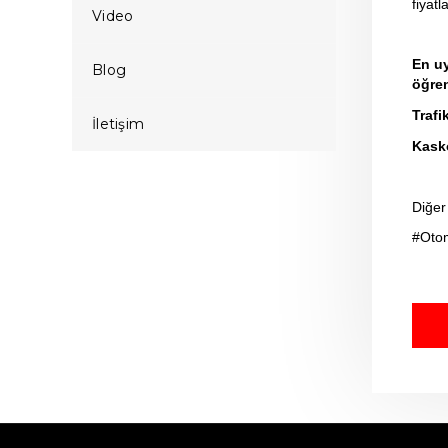
fiyat
Video
En uy
Blog
öğre
Trafi
İletişim
Kasko
Diğer 
#Otom