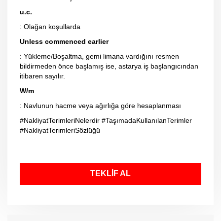
u.c.
: Olağan koşullarda
Unless commenced earlier
: Yükleme/Boşaltma, gemi limana vardığını resmen
bildirmeden önce başlamış ise, astarya iş başlangıcından
itibaren sayılır.
W/m
: Navlunun hacme veya ağırlığa göre hesaplanması
#NakliyatTerimleriNelerdir #TaşımadaKullanılanTerimler
#NakliyatTerimleriSözlüğü
TEKLİF AL