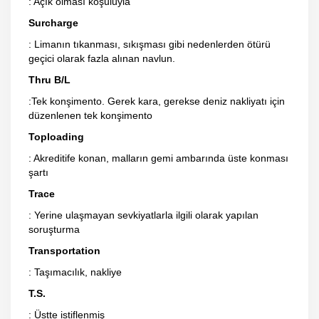
: Açık olması koşuluyla
Surcharge
: Limanın tıkanması, sıkışması gibi nedenlerden ötürü
geçici olarak fazla alınan navlun.
Thru B/L
:Tek konşimento. Gerek kara, gerekse deniz nakliyatı için
düzenlenen tek konşimento
Toploading
: Akreditife konan, malların gemi ambarında üste konması
şartı
Trace
: Yerine ulaşmayan sevkiyatlarla ilgili olarak yapılan
soruşturma
Transportation
: Taşımacılık, nakliye
T.S.
: Üstte istiflenmiş