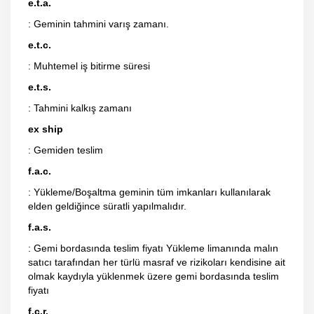
e.t.a.
: Geminin tahmini varış zamanı.
e.t.c.
: Muhtemel iş bitirme süresi
e.t.s.
: Tahmini kalkış zamanı
ex ship
: Gemiden teslim
f.a.c.
: Yükleme/Boşaltma geminin tüm imkanları kullanılarak
elden geldiğince süratli yapılmalıdır.
f.a.s.
: Gemi bordasında teslim fiyatı Yükleme limanında malın
satıcı tarafından her türlü masraf ve rizikoları kendisine ait
olmak kaydıyla yüklenmek üzere gemi bordasında teslim
fiyatı
f.c.r.