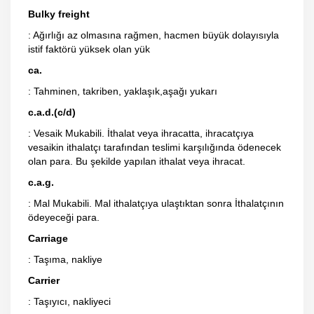
Bulky freight
: Ağırlığı az olmasına rağmen, hacmen büyük dolayısıyla
istif faktörü yüksek olan yük
ca.
: Tahminen, takriben, yaklaşık,aşağı yukarı
c.a.d.(c/d)
: Vesaik Mukabili. İthalat veya ihracatta, ihracatçıya
vesaikin ithalatçı tarafından teslimi karşılığında ödenecek
olan para. Bu şekilde yapılan ithalat veya ihracat.
c.a.g.
: Mal Mukabili. Mal ithalatçıya ulaştıktan sonra İthalatçının
ödeyeceği para.
Carriage
: Taşıma, nakliye
Carrier
: Taşıyıcı, nakliyeci