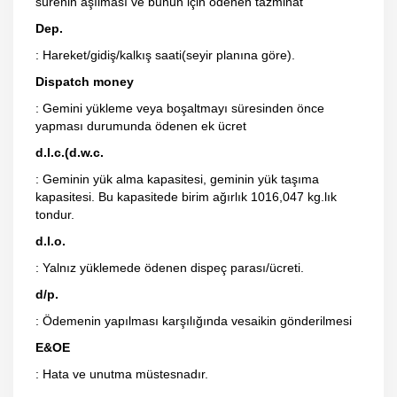
sürenin aşılması ve bunun için ödenen tazminat
Dep.
: Hareket/gidiş/kalkış saati(seyir planına göre).
Dispatch money
: Gemini yükleme veya boşaltmayı süresinden önce
yapması durumunda ödenen ek ücret
d.l.c.(d.w.c.
: Geminin yük alma kapasitesi, geminin yük taşıma
kapasitesi. Bu kapasitede birim ağırlık 1016,047 kg.lık
tondur.
d.l.o.
: Yalnız yüklemede ödenen dispeç parası/ücreti.
d/p.
: Ödemenin yapılması karşılığında vesaikin gönderilmesi
E&OE
: Hata ve unutma müstesnadır.