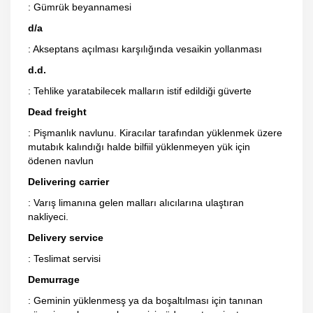
: Gümrük beyannamesi
d/a
: Akseptans açılması karşılığında vesaikin yollanması
d.d.
: Tehlike yaratabilecek malların istif edildiği güverte
Dead freight
: Pişmanlık navlunu. Kiracılar tarafından yüklenmek üzere
mutabık kalındığı halde bilfiil yüklenmeyen yük için
ödenen navlun
Delivering carrier
: Varış limanına gelen malları alıcılarına ulaştıran
nakliyeci.
Delivery service
: Teslimat servisi
Demurrage
: Geminin yüklenmesş ya da boşaltılması için tanınan