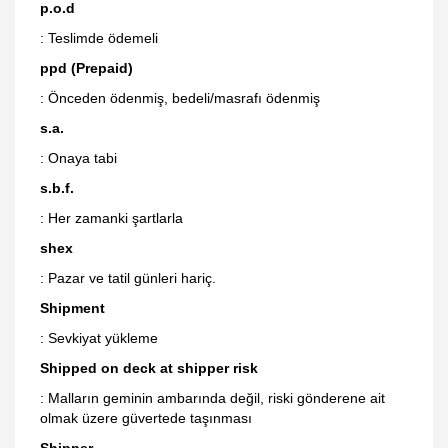
p.o.d
: Teslimde ödemeli
ppd (Prepaid)
: Önceden ödenmiş, bedeli/masrafı ödenmiş
s.a.
: Onaya tabi
s.b.f.
: Her zamanki şartlarla
shex
: Pazar ve tatil günleri hariç.
Shipment
: Sevkiyat yükleme
Shipped on deck at shipper risk
: Malların geminin ambarında değil, riski gönderene ait
olmak üzere güvertede taşınması
Shipper