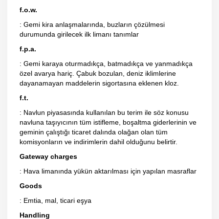
f.o.w.
: Gemi kira anlaşmalarında, buzların çözülmesi
durumunda girilecek ilk limanı tanımlar
f.p.a.
: Gemi karaya oturmadıkça, batmadıkça ve yanmadıkça
özel avarya hariç. Çabuk bozulan, deniz iklimlerine
dayanamayan maddelerin sigortasına eklenen kloz.
f.t.
: Navlun piyasasında kullanılan bu terim ile söz konusu
navluna taşıyıcının tüm istifleme, boşaltma giderlerinin ve
geminin çalıştığı ticaret dalında olağan olan tüm
komisyonların ve indirimlerin dahil olduğunu belirtir.
Gateway charges
: Hava limanında yükün aktarılması için yapılan masraflar
Goods
: Emtia, mal, ticari eşya
Handling