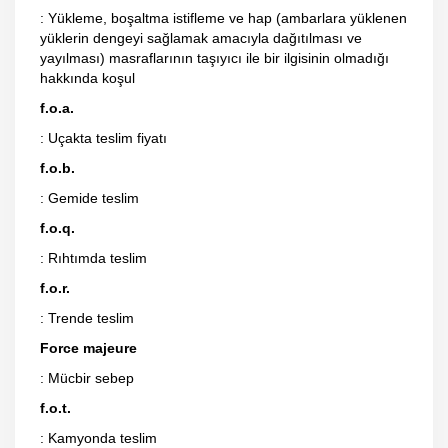
: Yükleme, boşaltma istifleme ve hap (ambarlara yüklenen
yüklerin dengeyi sağlamak amacıyla dağıtılması ve
yayılması) masraflarının taşıyıcı ile bir ilgisinin olmadığı
hakkında koşul
f.o.a.
: Uçakta teslim fiyatı
f.o.b.
: Gemide teslim
f.o.q.
: Rıhtımda teslim
f.o.r.
: Trende teslim
Force majeure
: Mücbir sebep
f.o.t.
: Kamyonda teslim