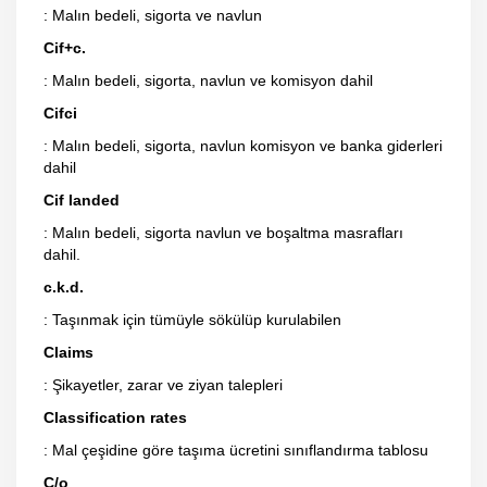
: Malın bedeli, sigorta ve navlun
Cif+c.
: Malın bedeli, sigorta, navlun ve komisyon dahil
Cifci
: Malın bedeli, sigorta, navlun komisyon ve banka giderleri
dahil
Cif landed
: Malın bedeli, sigorta navlun ve boşaltma masrafları
dahil.
c.k.d.
: Taşınmak için tümüyle sökülüp kurulabilen
Claims
: Şikayetler, zarar ve ziyan talepleri
Classification rates
: Mal çeşidine göre taşıma ücretini sınıflandırma tablosu
C/o