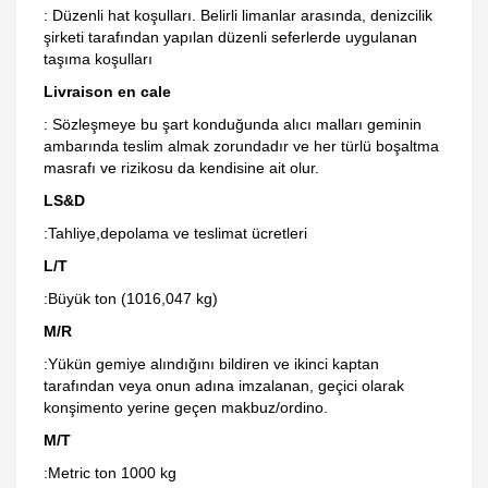
: Düzenli hat koşulları. Belirli limanlar arasında, denizcilik
şirketi tarafından yapılan düzenli seferlerde uygulanan
taşıma koşulları
Livraison en cale
: Sözleşmeye bu şart konduğunda alıcı malları geminin
ambarında teslim almak zorundadır ve her türlü boşaltma
masrafı ve rizikosu da kendisine ait olur.
LS&D
:Tahliye,depolama ve teslimat ücretleri
L/T
:Büyük ton (1016,047 kg)
M/R
:Yükün gemiye alındığını bildiren ve ikinci kaptan
tarafından veya onun adına imzalanan, geçici olarak
konşimento yerine geçen makbuz/ordino.
M/T
:Metric ton 1000 kg