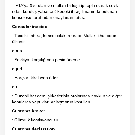
: IATA'ya üye olan ve malları birleştirip toplu olarak sevk
eden kuruluş yabancı ülkedeki ihraç limanında bulunan
konsolosu tarafından onaylanan fatura
Consular invoice
: Tasdikli fatura, konsolosluk faturası. Malları ithal eden
ülkenin
c.o.s
: Sevkiyat karşılığında peşin ödeme
c.p.d.
: Harçları kiralayan öder
c.t.
: Düzenli hat gemi şirketlerinin aralarında navkun ve diğer
konularda yaptıkları anlaşmanın koşulları
Customs broker
: Gümrük komisyoncusu
Customs declaration