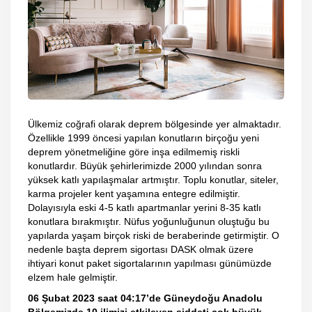
Ülkemiz coğrafi olarak deprem bölgesinde yer almaktadır.
Özellikle 1999 öncesi yapılan konutların birçoğu yeni
deprem yönetmeliğine göre inşa edilmemiş riskli
konutlardır. Büyük şehirlerimizde 2000 yılından sonra
yüksek katlı yapılaşmalar artmıştır. Toplu konutlar, siteler,
karma projeler kent yaşamına entegre edilmiştir.
Dolayısıyla eski 4-5 katlı apartmanlar yerini 8-35 katlı
konutlara bırakmıştır. Nüfus yoğunluğunun oluştuğu bu
yapılarda yaşam birçok riski de beraberinde getirmiştir. O
nedenle başta deprem sigortası DASK olmak üzere
ihtiyari konut paket sigortalarının yapılması günümüzde
elzem hale gelmiştir.
06 Şubat 2023 saat 04:17’de Güneydoğu Anadolu
Bölgemizde 10 ilimizi etkileyen şiddeti çok büyük