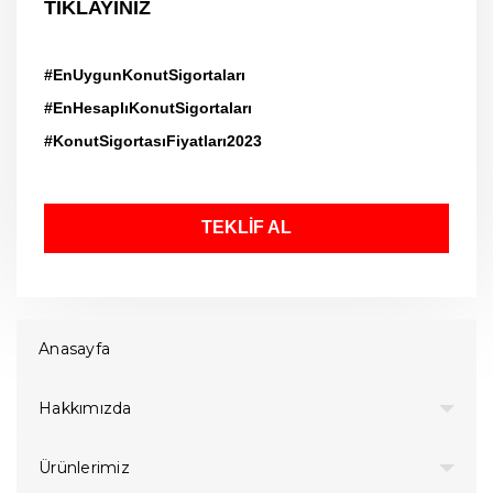
TIKLAYINIZ
#EnUygunKonutSigortaları
#EnHesaplıKonutSigortaları
#KonutSigortasıFiyatları2023
TEKLİF AL
Anasayfa
Hakkımızda
Ürünlerimiz