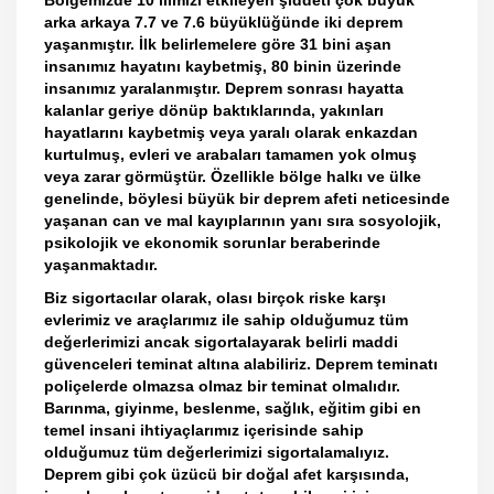
arka arkaya 7.7 ve 7.6 büyüklüğünde iki deprem
yaşanmıştır. İlk belirlemelere göre 31 bini aşan
insanımız hayatını kaybetmiş, 80 binin üzerinde
insanımız yaralanmıştır. Deprem sonrası hayatta
kalanlar geriye dönüp baktıklarında, yakınları
hayatlarını kaybetmiş veya yaralı olarak enkazdan
kurtulmuş, evleri ve arabaları tamamen yok olmuş
veya zarar görmüştür. Özellikle bölge halkı ve ülke
genelinde, böylesi büyük bir deprem afeti neticesinde
yaşanan can ve mal kayıplarının yanı sıra sosyolojik,
psikolojik ve ekonomik sorunlar beraberinde
yaşanmaktadır.
Biz sigortacılar olarak, olası birçok riske karşı
evlerimiz ve araçlarımız ile sahip olduğumuz tüm
değerlerimizi ancak sigortalayarak belirli maddi
güvenceleri teminat altına alabiliriz. Deprem teminatı
poliçelerde olmazsa olmaz bir teminat olmalıdır.
Barınma, giyinme, beslenme, sağlık, eğitim gibi en
temel insani ihtiyaçlarımız içerisinde sahip
olduğumuz tüm değerlerimizi sigortalamalıyız.
Deprem gibi çok üzücü bir doğal afet karşısında,