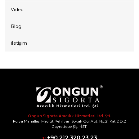
Video
Blog
İletişim
Ongun Sigorta Aracılık Hizmetleri Ltd. Şti.
Fulya Mahallesi Mevlüt Pehlivan Sokak Gül Apt. No:21 Kat:2 D:2
Gayrettepe Şişli-İST.
+90 212 320 23 23
T: