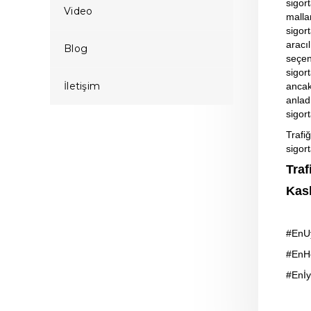
sigor
Video
mallar
sigor
aracıl
Blog
seçen
sigor
İletişim
ancak
anlad
sigor
Trafi
sigor
Traf
Kask
#EnUy
#EnHe
#Enİy