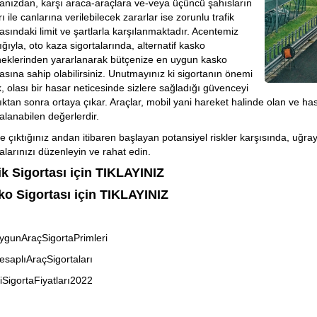
tanızdan, karşı araca-araçlara ve-veya üçüncü şahısların
ı ile canlarına verilebilecek zararlar ise zorunlu trafik
tasındaki limit ve şartlarla karşılanmaktadır. Acentemiz
ığıyla, oto kaza sigortalarında, alternatif kasko
eklerinden yararlanarak bütçenize en uygun kasko
tasına sahip olabilirsiniz. Unutmayınız ki sigortanın önemi
, olası bir hasar neticesinde sizlere sağladığı güvenceyi
ıktan sonra ortaya çıkar. Araçlar, mobil yani hareket halinde olan ve h
talanabilen değerlerdir.
ğe çıktığınız andan itibaren başlayan potansiyel riskler karşısında, uğra
talarınızı düzenleyin ve rahat edin.
ik Sigortası için TIKLAYINIZ
o Sigortası için TIKLAYINIZ
gunAraçSigortaPrimleri
saplıAraçSigortaları
iSigortaFiyatları2022