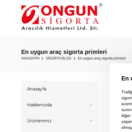
En uygun araç sigorta primleri
ANASAYFA
SİGORTA BLOG
En uygun araç sigorta primleri
En 
Anasayfa
Trafiğ
sigor
acent
Hakkımızda
sunma
diğer
Ürünlerimiz
yaşan
olmay