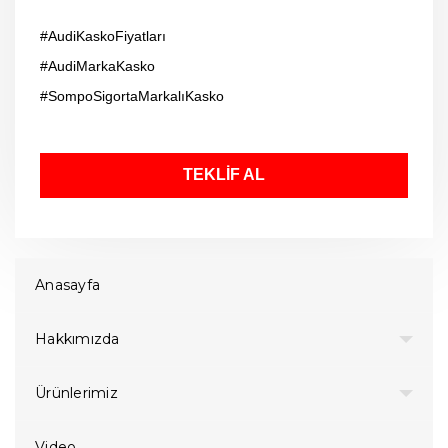
#AudiKaskoFiyatları
#AudiMarkaKasko
#SompoSigortaMarkalıKasko
TEKLİF AL
Anasayfa
Hakkımızda
Ürünlerimiz
Video