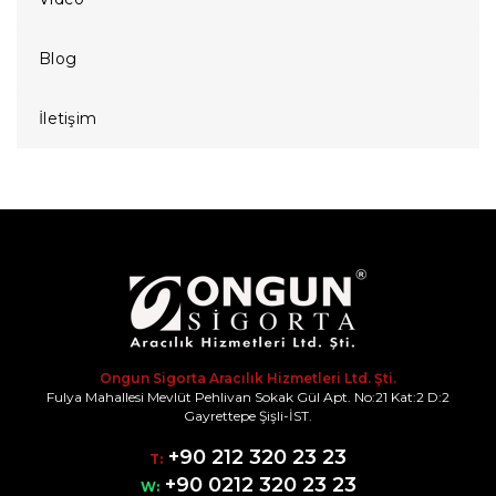
Blog
İletişim
Ongun Sigorta Aracılık Hizmetleri Ltd. Şti.
Fulya Mahallesi Mevlüt Pehlivan Sokak Gül Apt. No:21 Kat:2 D:2
Gayrettepe Şişli-İST.
+90 212 320 23 23
T:
+90 0212 320 23 23
W: