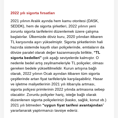
2022 yılı sigorta fırsatları
2021 yılının Aralık ayında hem kamu otoritesi (DASK,
SEDDK), hem de sigorta şirketleri, 2022 yılının yeni
zorunlu sigorta tarifelerini düzenlemek üzere çalışma
başlatırlar. Ülkemizde döviz kuru, 2020 yılından itibaren
TL karşısında aşırı yükselmiştir. Sigorta şirketlerinin hali
hazırda sistemde kayıtlı olan poliçelerinde, emtiaların da
dövize paralel olarak değer kazanmasıyla birlikte,
“TL
sigorta bedelleri”
çok aşağı seviyelerde kalmıştır. O
nedenle bedel artış zeyilnameleriyle TL poliçeler, olması
gereken bedele yükseltilmelidir. Kurun artışına bağlı
olarak, 2022 yılının Ocak ayından itibaren tüm sigorta
çeşitlerinde artan fiyat tarifeleriyle karşılaşabiliriz. Hasar
ve işletme maliyetlerinin 2021 yılı itibarıyla artması,
sigorta poliçesi primlerinin 2022 yılında artmasına sebep
olacaktır. Zorunlu poliçeler hariç, isteğe bağlı olarak
düzenlenen sigorta poliçelerinizi (kasko, sağlık, konut vb.)
2021 yılı bitmeden
“uygun fiyat tarifesi avantajından
”
yararlanarak yaptırmanızı tavsiye ederiz.