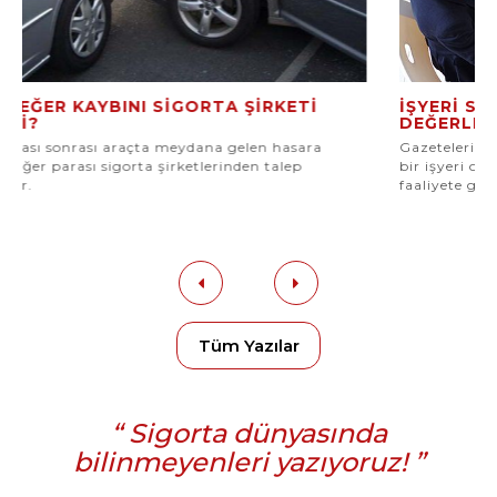
İŞYERI SIGORTASI HAKKINDA ÖNEMLI
DEĞERLENDIRMELER
Gazetelerin üçüncü sayfasında işyeri yanan ve iflas eden
bir işyeri olmak istemiyor iseniz; aynı iş yerini tekrar
faaliyete geçirmek işyeri sigortası sayesinde çok kolay.
Tüm Yazılar
“ Sigorta dünyasında
bilinmeyenleri yazıyoruz! ”