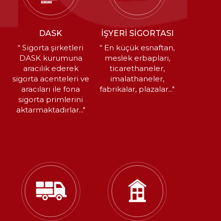
DASK
İŞYERİ SİGORTASI
“ Sigorta şirketleri
“ En küçük esnaftan,
DASK kurumuna
meslek erbapları,
aracılık ederek
ticarethaneler,
sigorta acenteleri ve
imalathaneler,
aracıları ile fona
fabrikalar, plazalar..."
sigorta primlerini
aktarmaktadırlar..."