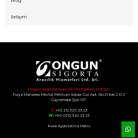
Blog
İletişim
Ongun Sigorta Aracılık Hizmetleri Ltd. Şti.
Fulya Mahallesi Mevlüt Pehlivan Sokak Gül Apt. No:21 Kat:2 D:2
Gayrettepe Şişli-İST.
T:
+90 212 320 23 23
W:
+90 0212 320 23 23
Kvkk Aydınlatma Metni