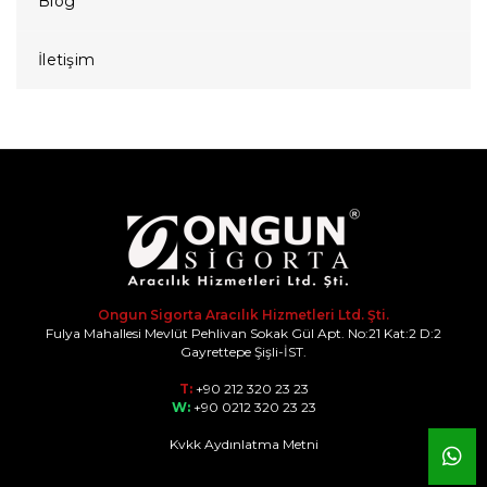
Blog
İletişim
Ongun Sigorta Aracılık Hizmetleri Ltd. Şti.
Fulya Mahallesi Mevlüt Pehlivan Sokak Gül Apt. No:21 Kat:2 D:2
Gayrettepe Şişli-İST.
T:
+90 212 320 23 23
W:
+90 0212 320 23 23
Kvkk Aydınlatma Metni