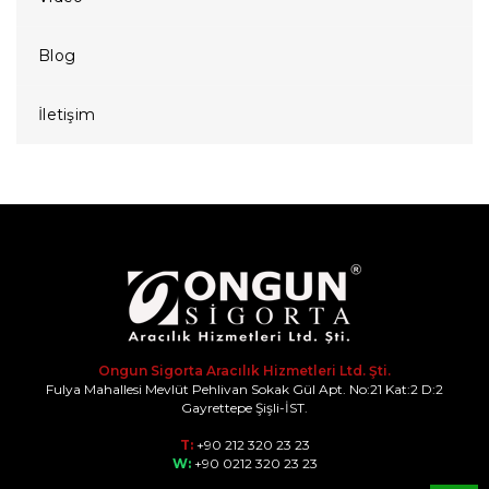
Blog
İletişim
Ongun Sigorta Aracılık Hizmetleri Ltd. Şti.
Fulya Mahallesi Mevlüt Pehlivan Sokak Gül Apt. No:21 Kat:2 D:2
Gayrettepe Şişli-İST.
T:
+90 212 320 23 23
W:
+90 0212 320 23 23