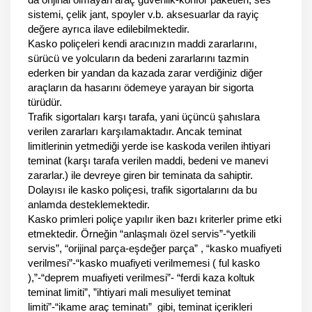
sistemi, çelik jant, spoyler v.b. aksesuarlar da rayiç
değere ayrıca ilave edilebilmektedir.
Kasko poliçeleri kendi aracınızın maddi zararlarını,
sürücü ve yolcuların da bedeni zararlarını tazmin
ederken bir yandan da kazada zarar verdiğiniz diğer
araçların da hasarını ödemeye yarayan bir sigorta
türüdür.
Trafik sigortaları karşı tarafa, yani üçüncü şahıslara
verilen zararları karşılamaktadır. Ancak teminat
limitlerinin yetmediği yerde ise kaskoda verilen ihtiyari
teminat (karşı tarafa verilen maddi, bedeni ve manevi
zararlar.) ile devreye giren bir teminata da sahiptir.
Dolayısı ile kasko poliçesi, trafik sigortalarını da bu
anlamda desteklemektedir.
Kasko primleri poliçe yapılır iken bazı kriterler prime etki
etmektedir. Örneğin “anlaşmalı özel servis”-“yetkili
servis”, “orijinal parça-eşdeğer parça” , “kasko muafiyeti
verilmesi”-“kasko muafiyeti verilmemesi ( ful kasko
),”-“deprem muafiyeti verilmesi”- “ferdi kaza koltuk
teminat limiti”, ”ihtiyari mali mesuliyet teminat
limiti”-“ikame araç teminatı” gibi, teminat içerikleri