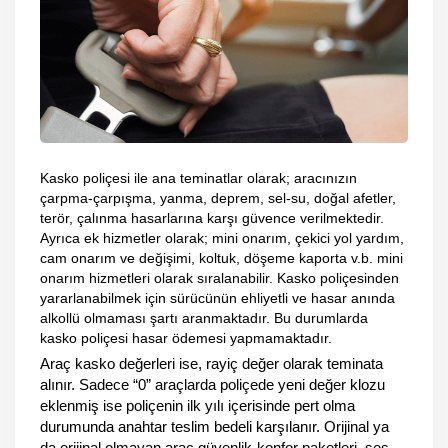
Kasko poliçesi ile ana teminatlar olarak; aracınızın
çarpma-çarpışma, yanma, deprem, sel-su, doğal afetler,
terör, çalınma hasarlarına karşı güvence verilmektedir.
Ayrıca ek hizmetler olarak; mini onarım, çekici yol yardım,
cam onarım ve değişimi, koltuk, döşeme kaporta v.b. mini
onarım hizmetleri olarak sıralanabilir. Kasko poliçesinden
yararlanabilmek için sürücünün ehliyetli ve hasar anında
alkollü olmaması şartı aranmaktadır. Bu durumlarda
kasko poliçesi hasar ödemesi yapmamaktadır.
Araç kasko değerleri ise, rayiç değer olarak teminata
alınır. Sadece “0” araçlarda poliçede yeni değer klozu
eklenmiş ise poliçenin ilk yılı içerisinde pert olma
durumunda anahtar teslim bedeli karşılanır. Orijinal ya
da orijinal olmayan araç güvenlik-konfor paketleri, ses