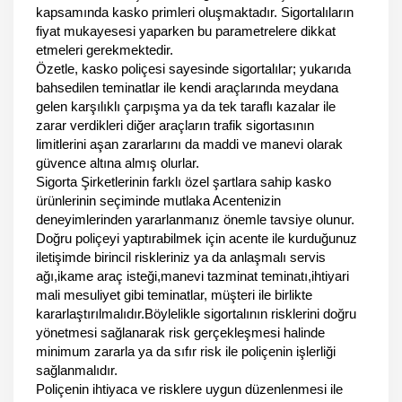
kapsamında kasko primleri oluşmaktadır. Sigortalıların
fiyat mukayesesi yaparken bu parametrelere dikkat
etmeleri gerekmektedir.
Özetle, kasko poliçesi sayesinde sigortalılar; yukarıda
bahsedilen teminatlar ile kendi araçlarında meydana
gelen karşılıklı çarpışma ya da tek taraflı kazalar ile
zarar verdikleri diğer araçların trafik sigortasının
limitlerini aşan zararlarını da maddi ve manevi olarak
güvence altına almış olurlar.
Sigorta Şirketlerinin farklı özel şartlara sahip kasko
ürünlerinin seçiminde mutlaka Acentenizin
deneyimlerinden yararlanmanız önemle tavsiye olunur.
Doğru poliçeyi yaptırabilmek için acente ile kurduğunuz
iletişimde birincil riskleriniz ya da anlaşmalı servis
ağı,ikame araç isteği,manevi tazminat teminatı,ihtiyari
mali mesuliyet gibi teminatlar, müşteri ile birlikte
kararlaştırılmalıdır.Böylelikle sigortalının risklerini doğru
yönetmesi sağlanarak risk gerçekleşmesi halinde
minimum zararla ya da sıfır risk ile poliçenin işlerliği
sağlanmalıdır.
Poliçenin ihtiyaca ve risklere uygun düzenlenmesi ile