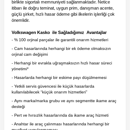
birlikte sigortalı memnuniyeti sağlanmaktadır. Netice
itibarı ile doğru teminat, uygun prim, danışman acente,
güçlü şirket, hızlı hasar ödeme gibi ilkelerin işlerliği çok
önemlidir.
Volkswagen Kasko ile Sağladığımız Avantajlar
- % 100 orjinal parçalar ile garantili onarım hizmetleri
- Cam hasarlarında herhangi bir ek ödeme olmaksızın
orjinal cam değişimi
- Herhangi bir evrakla uğraşmaksızın hızlı hasar süreci
yönetimi*
- Hasarlarda herhangi bir eskime payı düşülmemesi
- Yetkili servis güvencesi ile küçük hasarlarda
kullanılabilecek “küçük onarım hizmetleri”
- Aynı marka/marka grubu ve aynı segmentte ikame araç
desteği
- Pert ve hırsızlık hasarlarında da ikame araç hizmeti
- Anahtar ile araç çalınması hasarlarında herhangi bir
muaﬁyet uygulanmaması