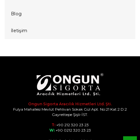
Blog
İletişim
Ongun Sigorta Aracılık Hizmetleri Ltd. Şti.
Fulya Mahallesi Mevlüt Pehlivan Sokak Gül Apt. No:21 Kat:2 D:2
Gayrettepe Şişli-İST.
T:
+90 212 320 23 23
W:
+90 0212 320 23 23