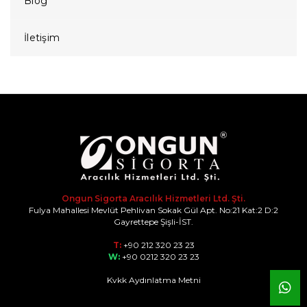
Blog
İletişim
Ongun Sigorta Aracılık Hizmetleri Ltd. Şti.
Fulya Mahallesi Mevlüt Pehlivan Sokak Gül Apt. No:21 Kat:2 D:2
Gayrettepe Şişli-İST.
T:
+90 212 320 23 23
W:
+90 0212 320 23 23
Kvkk Aydınlatma Metni