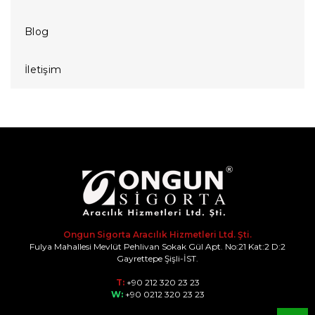
Blog
İletişim
Ongun Sigorta Aracılık Hizmetleri Ltd. Şti.
Fulya Mahallesi Mevlüt Pehlivan Sokak Gül Apt. No:21 Kat:2 D:2
Gayrettepe Şişli-İST.
T:
+90 212 320 23 23
W:
+90 0212 320 23 23