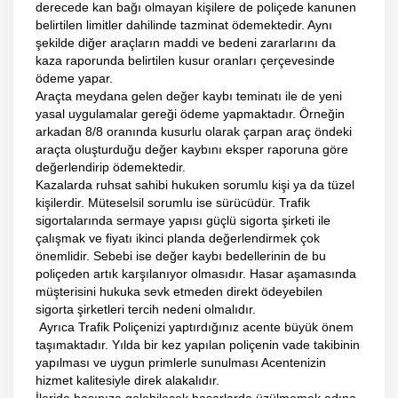
derecede kan bağı olmayan kişilere de poliçede kanunen
belirtilen limitler dahilinde tazminat ödemektedir. Aynı
şekilde diğer araçların maddi ve bedeni zararlarını da
kaza raporunda belirtilen kusur oranları çerçevesinde
ödeme yapar.
Araçta meydana gelen değer kaybı teminatı ile de yeni
yasal uygulamalar gereği ödeme yapmaktadır. Örneğin
arkadan 8/8 oranında kusurlu olarak çarpan araç öndeki
araçta oluşturduğu değer kaybını eksper raporuna göre
değerlendirip ödemektedir.
Kazalarda ruhsat sahibi hukuken sorumlu kişi ya da tüzel
kişilerdir. Müteselsil sorumlu ise sürücüdür. Trafik
sigortalarında sermaye yapısı güçlü sigorta şirketi ile
çalışmak ve fiyatı ikinci planda değerlendirmek çok
önemlidir. Sebebi ise değer kaybı bedellerinin de bu
poliçeden artık karşılanıyor olmasıdır. Hasar aşamasında
müşterisini hukuka sevk etmeden direkt ödeyebilen
sigorta şirketleri tercih nedeni olmalıdır.
Ayrıca Trafik Poliçenizi yaptırdığınız acente büyük önem
taşımaktadır. Yılda bir kez yapılan poliçenin vade takibinin
yapılması ve uygun primlerle sunulması Acentenizin
hizmet kalitesiyle direk alakalıdır.
İleride başınıza gelebilecek hasarlarda üzülmemek adına