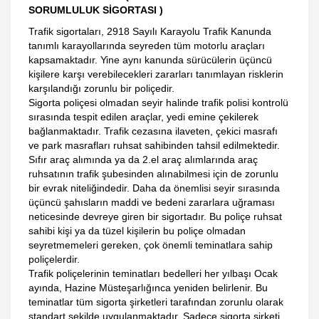
SORUMLULUK SİGORTASI )
Trafik sigortaları, 2918 Sayılı Karayolu Trafik Kanunda
tanımlı karayollarında seyreden tüm motorlu araçları
kapsamaktadır. Yine aynı kanunda sürücülerin üçüncü
kişilere karşı verebilecekleri zararları tanımlayan risklerin
karşılandığı zorunlu bir poliçedir.
Sigorta poliçesi olmadan seyir halinde trafik polisi kontrolü
sırasında tespit edilen araçlar, yedi emine çekilerek
bağlanmaktadır. Trafik cezasına ilaveten, çekici masrafı
ve park masrafları ruhsat sahibinden tahsil edilmektedir.
Sıfır araç alımında ya da 2.el araç alımlarında araç
ruhsatının trafik şubesinden alınabilmesi için de zorunlu
bir evrak niteliğindedir. Daha da önemlisi seyir sırasında
üçüncü şahısların maddi ve bedeni zararlara uğraması
neticesinde devreye giren bir sigortadır. Bu poliçe ruhsat
sahibi kişi ya da tüzel kişilerin bu poliçe olmadan
seyretmemeleri gereken, çok önemli teminatlara sahip
poliçelerdir.
Trafik poliçelerinin teminatları bedelleri her yılbaşı Ocak
ayında, Hazine Müsteşarlığınca yeniden belirlenir. Bu
teminatlar tüm sigorta şirketleri tarafından zorunlu olarak
standart şekilde uygulanmaktadır. Sadece sigorta şirketi