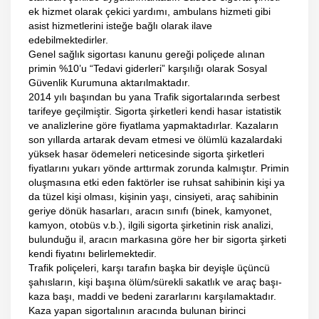
ek hizmet olarak çekici yardımı, ambulans hizmeti gibi
asist hizmetlerini isteğe bağlı olarak ilave
edebilmektedirler.
Genel sağlık sigortası kanunu gereği poliçede alınan
primin %10’u “Tedavi giderleri” karşılığı olarak Sosyal
Güvenlik Kurumuna aktarılmaktadır.
2014 yılı başından bu yana Trafik sigortalarında serbest
tarifeye geçilmiştir. Sigorta şirketleri kendi hasar istatistik
ve analizlerine göre fiyatlama yapmaktadırlar. Kazaların
son yıllarda artarak devam etmesi ve ölümlü kazalardaki
yüksek hasar ödemeleri neticesinde sigorta şirketleri
fiyatlarını yukarı yönde arttırmak zorunda kalmıştır. Primin
oluşmasına etki eden faktörler ise ruhsat sahibinin kişi ya
da tüzel kişi olması, kişinin yaşı, cinsiyeti, araç sahibinin
geriye dönük hasarları, aracın sınıfı (binek, kamyonet,
kamyon, otobüs v.b.), ilgili sigorta şirketinin risk analizi,
bulunduğu il, aracın markasına göre her bir sigorta şirketi
kendi fiyatını belirlemektedir.
Trafik poliçeleri, karşı tarafın başka bir deyişle üçüncü
şahısların, kişi başına ölüm/sürekli sakatlık ve araç başı-
kaza başı, maddi ve bedeni zararlarını karşılamaktadır.
Kaza yapan sigortalının aracında bulunan birinci