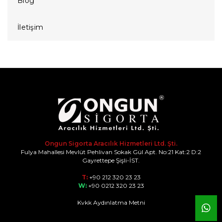
Blog
İletişim
Ongun Sigorta Aracılık Hizmetleri Ltd. Şti.
Fulya Mahallesi Mevlüt Pehlivan Sokak Gül Apt. No:21 Kat:2 D:2
Gayrettepe Şişli-İST.
T:
+90 212 320 23 23
W:
+90 0212 320 23 23
Kvkk Aydınlatma Metni