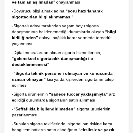
ve tam anlaşılmadan
“ onaylanması
-Doyurucu bilgi almak adına
“soru hazırlanarak
sigortacıdan bilgi alınmaması”
-Sigortalı adayı tarafından yaşam boyu sigorta
danışmanının belirlenemediği durumlarda oluşan
“bilgi
kirliliğinden”
dolayı, sağlıklı karar vermede tereddüt
yaşanması
-Dijital mecralardan alınan sigorta hizmetlerinin,
“geleneksel sigortacılık danışmanlığı ile
desteklenmemesi”
-
“Sigorta teknik personeli olmayan ve konusunda
uzman olmayan”
kişi ya da kişilerden sigortanın talep
edilmesi
-Sigorta ürünlerinin
“sadece tüccar yaklaşımıyla”
arz
edildiği durumlarda sigortanın satın alınması
-
“Şeffaflıkla bilgilendirilmeden”
sigorta ürünlerinin
pazarlanması
-Sunulan sigorta tekliflerinde, sigortalının riskine karşı
hangi teminatların satın alındığının
“eksiksiz ve yazılı