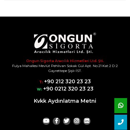
Ongun Sigorta Aracılık Hizmetleri Ltd. Şti.
Fulya Mahallesi Mevlüt Pehlivan Sokak Gül Apt. No:21 Kat:2 D:2
Gayrettepe Şişli-İST.
+90 212 320 23 23
T:
+90 0212 320 23 23
W:
Kvkk Aydınlatma Metni