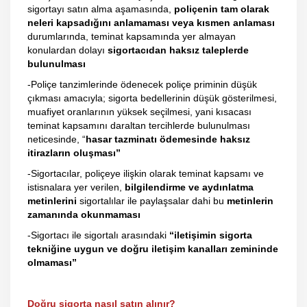
sigortayı satın alma aşamasında,
poliçenin tam olarak
neleri kapsadığını anlamaması veya kısmen anlaması
durumlarında, teminat kapsamında yer almayan
konulardan dolayı
sigortacıdan haksız taleplerde
bulunulması
-Poliçe tanzimlerinde ödenecek poliçe priminin düşük
çıkması amacıyla; sigorta bedellerinin düşük gösterilmesi,
muafiyet oranlarının yüksek seçilmesi, yani kısacası
teminat kapsamını daraltan tercihlerde bulunulması
neticesinde, “
hasar tazminatı ödemesinde haksız
itirazların oluşması”
-Sigortacılar, poliçeye ilişkin olarak teminat kapsamı ve
istisnalara yer verilen,
bilgilendirme ve aydınlatma
metinlerini
sigortalılar ile paylaşsalar dahi bu
metinlerin
zamanında okunmaması
-Sigortacı ile sigortalı arasındaki
“iletişimin sigorta
tekniğine uygun ve doğru iletişim kanalları zemininde
olmaması”
Doğru sigorta nasıl satın alınır?