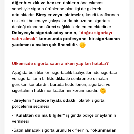
diğer hırsızlık ve benzeri risklerin
öne çıkması
sebebiyle sigorta ürünlerine olan ilgi de giderek
artmaktadır.
Bireyler veya işletmeler;
kendi taraflarında
risklerini belirmeye çalışsalar da bir uzman sigortacı
desteği olmadan süreci sağlıklı ilerletememektedirler.
Dolayısıyla sigortalı adaylarının,
“doğru sigortayı
satın almak”
konusunda profesyonel bir sigortacının
yardımını almaları çok önemlidir.
Ülkemizde sigorta satın alırken yapılan hatalar?
Aşağıda belirtilenler; sigortacılık faaliyetlerinde sigortacı
ve sigortalıların birlikte dikkatle senkronize olmaları
gereken konulardır. Burada hedeflenen, sigortacı ve
sigortalının haklı menfaatlerinin korunmasıdır.
-Bireylerin
“sadece fiyata odaklı”
olarak sigorta
poliçelerini seçmesi
-
“Kulaktan dolma bilgiler”
ışığında poliçe onaylarının
verilmesi
-Satın alınacak sigorta ürünü tekliflerinin,
“okunmadan