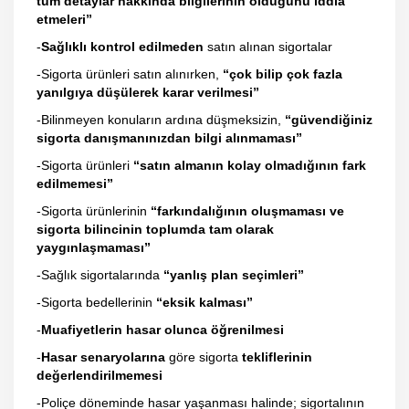
tüm detaylar hakkında bilgilerinin olduğunu iddia
etmeleri”
-
Sağlıklı kontrol edilmeden
satın alınan sigortalar
-Sigorta ürünleri satın alınırken,
“çok bilip çok fazla
yanılgıya düşülerek karar verilmesi”
-Bilinmeyen konuların ardına düşmeksizin,
“güvendiğiniz
sigorta danışmanınızdan bilgi alınmaması”
-Sigorta ürünleri
“satın almanın kolay olmadığının fark
edilmemesi”
-Sigorta ürünlerinin
“farkındalığının oluşmaması ve
sigorta bilincinin toplumda tam olarak
yaygınlaşmaması”
-Sağlık sigortalarında
“yanlış plan seçimleri”
-Sigorta bedellerinin
“eksik kalması”
-
Muafiyetlerin hasar olunca öğrenilmesi
-
Hasar senaryolarına
göre sigorta
tekliflerinin
değerlendirilmemesi
-Poliçe döneminde hasar yaşanması halinde; sigortalının