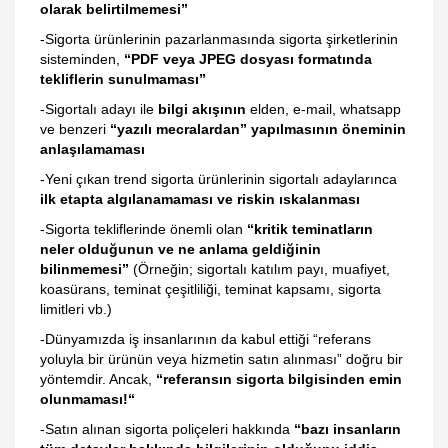
olarak belirtilmemesi”
-Sigorta ürünlerinin pazarlanmasında sigorta şirketlerinin
sisteminden,
“PDF veya JPEG dosyası formatında
tekliflerin sunulmaması”
-Sigortalı adayı ile
bilgi akışının
elden, e-mail, whatsapp
ve benzeri
“yazılı mecralardan” yapılmasının öneminin
anlaşılamaması
-Yeni çıkan trend sigorta ürünlerinin sigortalı adaylarınca
ilk etapta algılanamaması ve riskin ıskalanması
-Sigorta tekliflerinde önemli olan
“kritik teminatların
neler olduğunun ve ne anlama geldiğinin
bilinmemesi”
(Örneğin; sigortalı katılım payı, muafiyet,
koasürans, teminat çeşitliliği, teminat kapsamı, sigorta
limitleri vb.)
-Dünyamızda iş insanlarının da kabul ettiği “referans
yoluyla bir ürünün veya hizmetin satın alınması” doğru bir
yöntemdir. Ancak,
“referansın sigorta bilgisinden emin
olunmaması!“
-Satın alınan sigorta poliçeleri hakkında
“bazı insanların